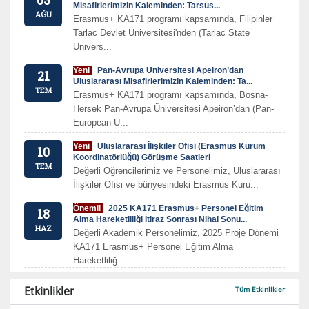
Misafirlerimizin Kaleminden: Tarsus...
AĞU
Erasmus+ KA171 programı kapsamında, Filipinler
Tarlac Devlet Üniversitesi'nden (Tarlac State
Univers...
Yeni
Pan-Avrupa Üniversitesi Apeiron’dan
21
Uluslararası Misafirlerimizin Kaleminden: Ta...
TEM
Erasmus+ KA171 programı kapsamında, Bosna-
Hersek Pan-Avrupa Üniversitesi Apeiron’dan (Pan-
European U...
Yeni
Uluslararası İlişkiler Ofisi (Erasmus Kurum
10
Koordinatörlüğü) Görüşme Saatleri
TEM
Değerli Öğrencilerimiz ve Personelimiz, Uluslararası
İlişkiler Ofisi ve bünyesindeki Erasmus Kuru...
Önemli
2025 KA171 Erasmus+ Personel Eğitim
18
Alma Hareketliliği İtiraz Sonrası Nihai Sonu...
HAZ
Değerli Akademik Personelimiz, 2025 Proje Dönemi
KA171 Erasmus+ Personel Eğitim Alma
Hareketliliğ...
Etkinlikler
Tüm Etkinlikler